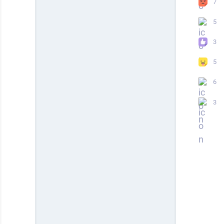
7
5
3
5
6
3