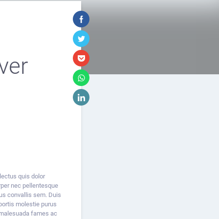
ver
ectus quis dolor
rper nec pellentesque
ius convallis sem. Duis
obortis molestie purus
et malesuada fames ac