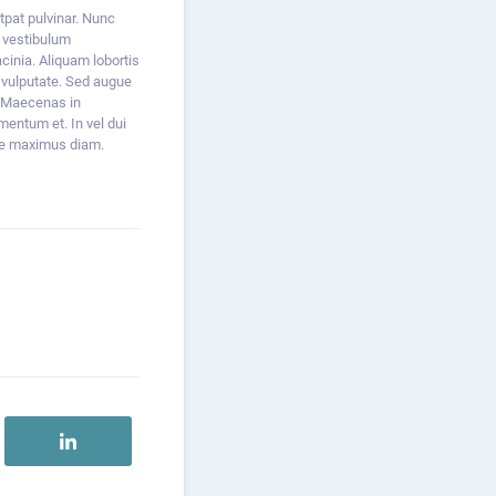
tpat pulvinar. Nunc
m vestibulum
inia. Aliquam lobortis
t vulputate. Sed augue
s. Maecenas in
entum et. In vel dui
ere maximus diam.