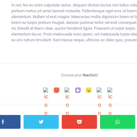
In nec leo eu enim vulputate varius. Aliquam dictum lectus non tellus volu
pretium metus sit amet laoreet molestie. Pellentesque eget eros ut lore
elementum. Nullam id erat magna. Maecenas mollis dignissim lorem et lac
lorem eu turpis pretium feugiat. Aenean pulvinar tortor vel erat consequa
mi, blandit at libero vitae, auctor hendrerit ligula. Praesent ut turpis turpi
elementum lacus. Proin malesuada nunc quam, vel malesuada turpis elem
eu orci rutrum tincidunt. Sed massa neque, ultricies ac dolor quis, posu
Choose your
Reaction!