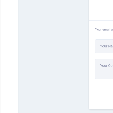
Your email a
Your N
Your C