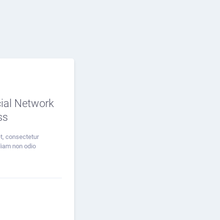
ial Network
ss
t, consectetur
 diam non odio