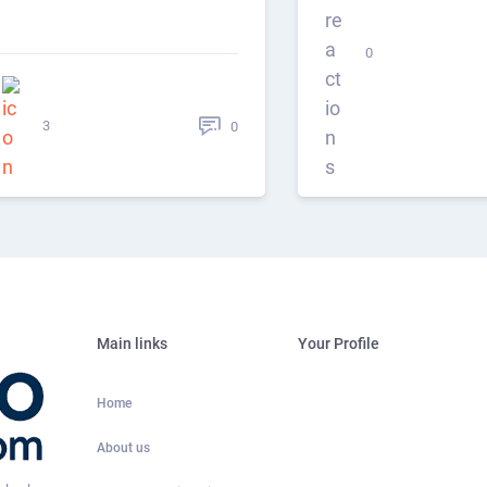
0
3
0
Main links
Your Profile
Home
About us