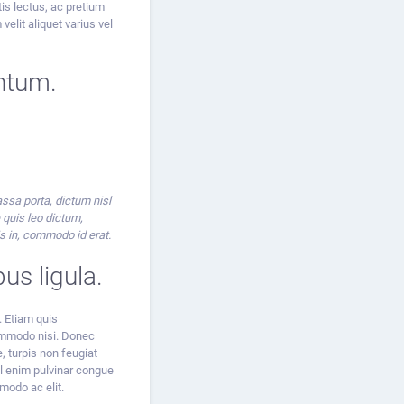
is lectus, ac pretium
velit aliquet varius vel
entum.
assa porta, dictum nisl
 quis leo dictum,
is in, commodo id erat.
us ligula.
. Etiam quis
commodo nisi. Donec
 turpis non feugiat
vel enim pulvinar congue
mmodo ac elit.