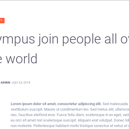
TY
ympus join people all o
e world
ADMIN
-
JULY 24, 2018
Lorem ipsum dolor sit amet, consectetur adipiscing elit.
Sed malesuada l
vestibulum suscipit. Mauris ut condimentum leo. Sed metus elit, ullamco
nec, faucibus eleifend eros. Fusce felis diam, scelerisque in ex eget, var
eu orci sit amet nisl scelerisque suscipit. Aliquam erat volutpat. Donec l
non molestie. Pellentesque habitant morbi tristique senectus et netus 