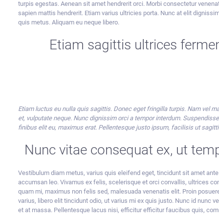
turpis egestas. Aenean sit amet hendrerit orci. Morbi consectetur venenat
sapien mattis hendrerit. Etiam varius ultricies porta. Nunc at elit dignissim 
quis metus. Aliquam eu neque libero.
Etiam sagittis ultrices ferm
Etiam luctus eu nulla quis sagittis. Donec eget fringilla turpis. Nam vel m
et, vulputate neque. Nunc dignissim orci a tempor interdum. Suspendisse
finibus elit eu, maximus erat. Pellentesque justo ipsum, facilisis ut sagitt
Nunc vitae consequat ex, ut temp
Vestibulum diam metus, varius quis eleifend eget, tincidunt sit amet ante
accumsan leo. Vivamus ex felis, scelerisque et orci convallis, ultrices 
quam mi, maximus non felis sed, malesuada venenatis elit. Proin posuere,
varius, libero elit tincidunt odio, ut varius mi ex quis justo. Nunc id nunc 
et at massa. Pellentesque lacus nisi, efficitur efficitur faucibus quis, co