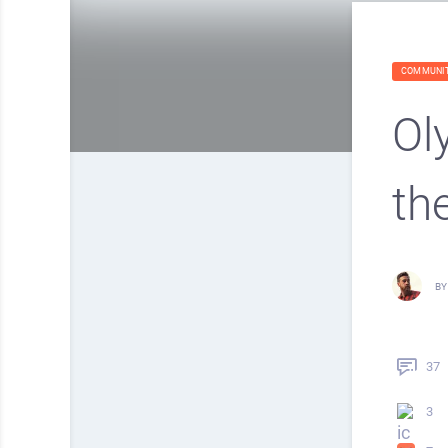
COMMUNI
Ol
th
BY
37
3